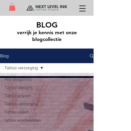
BLOG
verrijk je kennis met onze
blogcollectie
Blog
Tattoo verzorging
Alle blogposts
Tattoo designs
Tattoo prijzen
Tattoo verzorging
Tattoo stijlen
tattoo voorbeelden