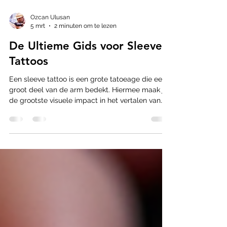
Ozcan Ulusan
5 mrt
2 minuten om te lezen
De Ultieme Gids voor Sleeve
Tattoos
Een sleeve tattoo is een grote tatoeage die een
groot deel van de arm bedekt. Hiermee maak je
de grootste visuele impact in het vertalen van
jouw verhaal op je huid. We hebben drie
afbeeldingen van het internet gebruikt om de
verschillende sleeve tattoos duidelijk te
illustreren. Er zijn verschillende soorten sleeves: