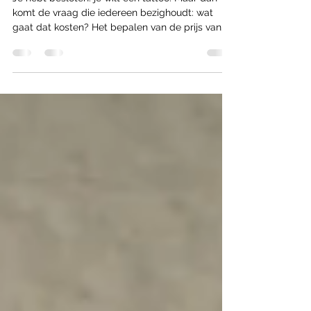
bepaald? - Tattoo prijs
indicatie
Je hebt besloten: je wilt een tattoo. Maar dan
komt de vraag die iedereen bezighoudt: wat
gaat dat kosten? Het bepalen van de prijs van
een tattoo is niet zo simpel als het lijkt. Er zijn
zoveel factoren die meespelen, dat het soms
voelt alsof je een raadsel moet oplossen. In deze
blog neem ik je mee in de wereld van tattoo
prijzen. Ik vertel je waar je op moet letten, wat
invloed heeft op de kosten en geef je een
realistisch beeld van wat je kunt verwachten.
Klaar om te ontd