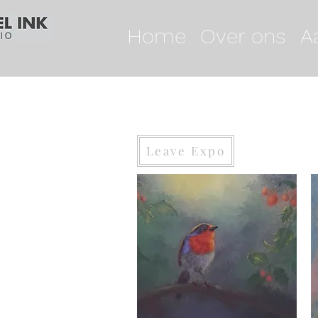
Home
Over ons
A
Leave Expo