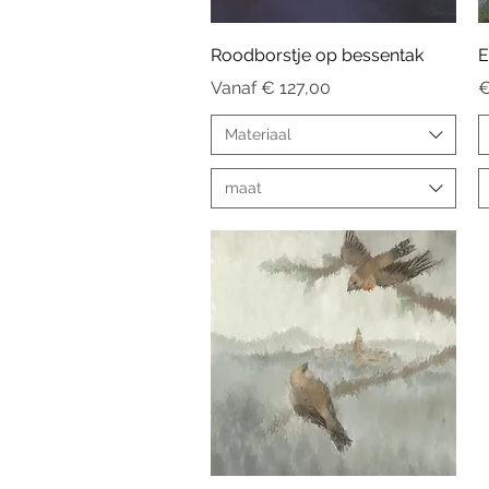
Snel overzicht
Roodborstje op bessentak
E
Verkoopprijs
P
Vanaf
€ 127,00
€
Materiaal
maat