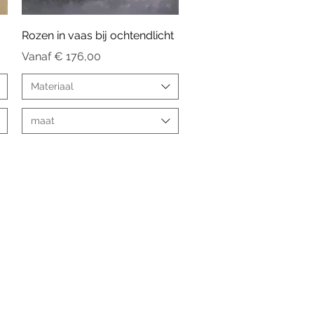
Snel overzicht
Rozen in vaas bij ochtendlicht
Verkoopprijs
Vanaf
€ 176,00
Materiaal
maat