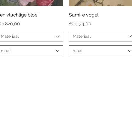
Snel overzicht
Snel overzicht
en vluchtige bloei
Sumi-e vogel
rijs
Prijs
 1.820,00
€ 1.134,00
Materiaal
Materiaal
maat
maat