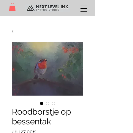
Roodborstje op
bessentak
Sale-
ab
127,00€