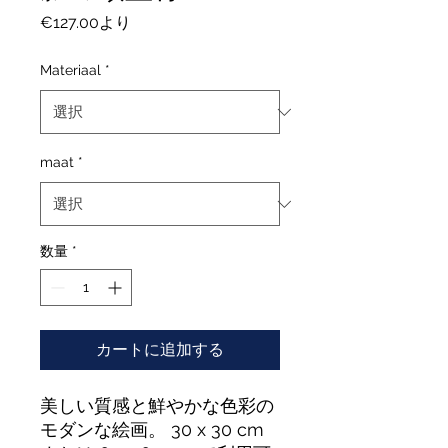
セ
€127.00
より
ー
ル
Materiaal
*
価
格
maat
*
数量
*
カートに追加する
美しい質感と鮮やかな色彩の
モダンな絵画。 30 x 30 cm